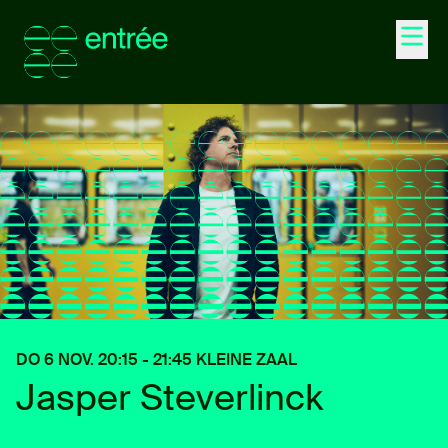
Agenda
Entrée Events
Ontdek
Word lid
DO 6 NOV. 20:15 - 21:45 KLEINE ZAAL
Junior
Jasper Steverlinck
35+