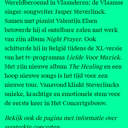
Wereldberoemd in Vlaanderen: de Vlaamse
English
singer-songwriter Jasper Steverlinck.
Samen met pianist Valentijn Elsen
Contact
betoverde hij al ontelbare zalen met werk
Login
van zijn album
Night Prayer
. Ook
schitterde hij in België tijdens de XL-versie
van het tv-programma
Liefde Voor Muziek
.
Met zijn nieuwe album
The Healing
en een
hoop nieuwe songs is het tijd voor een
nieuwe tour. Vanavond klinkt Steverlincks
unieke, krachtige en emotionele stem voor
de eerste keer in Het Concertgebouw.
Bekijk ook de pagina met
informatie over
versterkte concerten