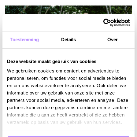
Toestemming
Details
Over
Deze website maakt gebruik van cookies
We gebruiken cookies om content en advertenties te
personaliseren, om functies voor social media te bieden
en om ons websiteverkeer te analyseren. Ook delen we
informatie over uw gebruik van onze site met onze
partners voor social media, adverteren en analyse. Deze
ZA 29 AUGUSTUS 2026 - 20:00
partners kunnen deze gegevens combineren met andere
Het Isidore String Quartet
informatie die u aan ze heeft verstrekt of die ze hebben
inspireert met Haydn en
verzameld op basis van uw gebruik van hun services.
Mendelssohn