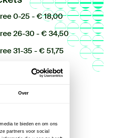
ree 0-25 - € 18,00
ree 26-30 - € 34,50
ree 31-35 - € 51,75
ndaard - € 95,00
ickets bestellen
Over
 media te bieden en om ons
ze partners voor social