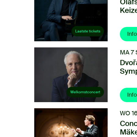
Ólaf
Keiz
Laatste tickets
Info
MA 7 
Dvoř
Symp
Welkomstconcert
Info
WO 16
Conc
Mäke