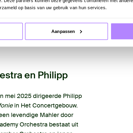
e. Deze partners kunnen deze gegevens combineren met andere i
 Binnen zijn oeuvre neemt
erzameld op basis van uw gebruik van hun services.
een bijzondere plaats in. Het
erlossing, maar aanvaarding,
Aanpassen
heid in. Dit gevoel wordt
tilling waarmee de symfonie
stra en Philipp
in mei 2025 dirigeerde Philipp
fonie
in Het Concertgebouw.
k een levendige Mahler door
cademy Orchestra bestaat uit