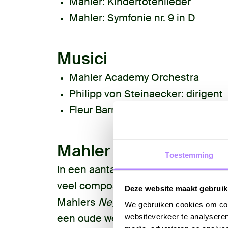
Mahler:
Kindertotenlieder
Mahler:
Symfonie nr. 9 in D
Musici
Mahler Academy Orchestra
Philipp von Steinaecker
: dirigent
Fleur Barron
: mezzosopraan
Mahler 9
Toestemming
In een aantal concerten focussen we
veel composities klinkt de Europese
Deze website maakt gebruik
Mahlers
Negende symfonie
. Dit we
We gebruiken cookies om cont
een oude wereld, geschreven aan d
websiteverkeer te analyseren