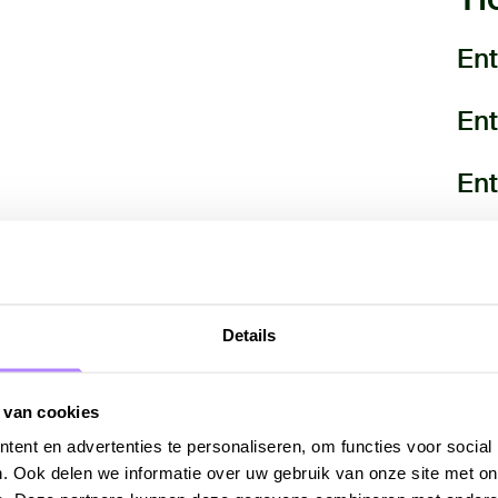
Ent
Ent
Ent
Sta
T
Details
 dit seizoen op Europa. In
 geschiedenis door, zo ook in
 van cookies
rk klinkt als een afscheid van
ent en advertenties te personaliseren, om functies voor social
e vooravond van de grote
. Ook delen we informatie over uw gebruik van onze site met on