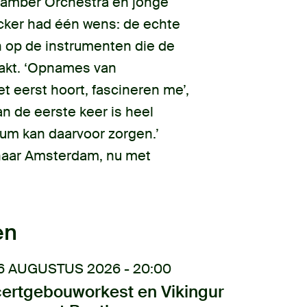
hamber Orchestra en jonge
cker had één wens: de echte
n op de instrumenten die de
akt. ‘Opnames van
et eerst hoort, fascineren me’,
n de eerste keer is heel
um kan daarvoor zorgen.’
naar Amsterdam, nu met
en
6 AUGUSTUS 2026 - 20:00
ertgebouworkest en Vikingur