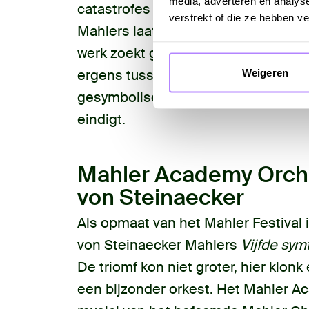
media, adverteren en analys
catastrofes van de twintigste eeuw.
verstrekt of die ze hebben v
Mahlers laatste voltooide symfonie 
werk zoekt geen beheersing, geen v
Weigeren
ergens tussen het leven en het afsc
gesymboliseerd door de unieke vers
eindigt.
Mahler Academy Orche
von Steinaecker
Als opmaat van het Mahler Festival 
von Steinaecker Mahlers
Vijfde sym
De triomf kon niet groter, hier klon
een bijzonder orkest. Het Mahler A