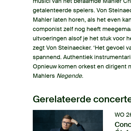
musici van het befaamde Mahler C
getalenteerde spelers. Von Steinae
Mahler laten horen, als het even ka
componist zelf nog heeft meegema
uitvoeringen alsof je het stuk voor h
zegt Von Steinaecker. ‘Het gevoel va
spannend. Authentiek instrumentari
Opnieuw komen orkest en dirigent 
Mahlers
Negende
.
Gerelateerde concert
WO 2
Conc