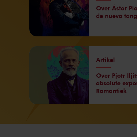
Over Ástor Pi
de nuevo tan
Artikel
Over Pjotr Ilji
absolute expo
Romantiek