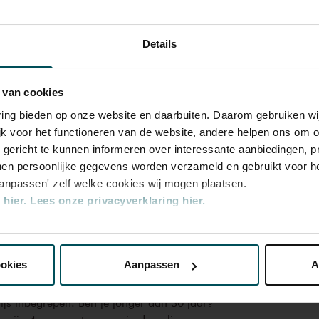
virtuoze bewerkingen van Moesorgski’s
leurenpalet compleet. Ook Prokofjevs scènes
Details
Rang 2
Rang 3
in een versie voor piano solo, draaien om
 Via de poëtische sterrenhemel van Viardot en
h voert het programma uiteindelijk naar
 van cookies
€ 35,00
€ 27,00
Yo soy María' uit de tango-opera
María de
varing bieden op onze website en daarbuiten. Daarom gebruiken 
jk voor het functioneren van de website, andere helpen ons om o
€ 28,00
€ 21,60
u gericht te kunnen informeren over interessante aanbiedingen, p
en persoonlijke gegevens worden verzameld en gebruikt voor he
aanpassen' zelf welke cookies wij mogen plaatsen.
hier.
Lees onze privacyverklaring hier.
oterij bestelt u voor dit concert kaarten met 50%
nze website kunt u uw toestemming op elk moment wijzigen of i
ookies
Aanpassen
A
erden
die uw gegevens kunnen ontvangen en verwerken.
rijs inbegrepen. Ben je jonger dan 30 jaar?