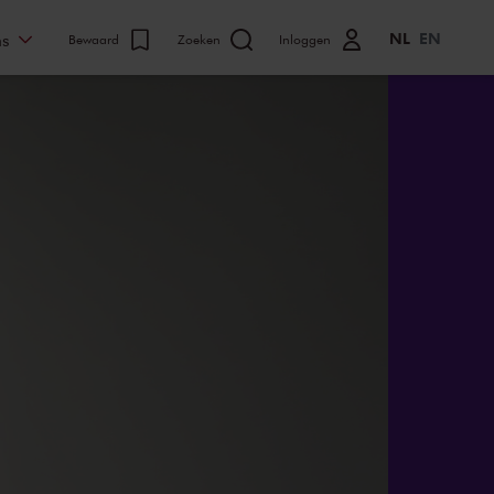
NL
EN
ns
Bewaard
Zoeken
Inloggen