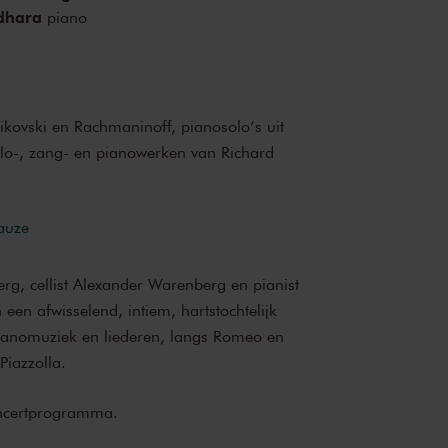
idhara
piano
ikovski en Rachmaninoff, pianosolo’s uit
ello-, zang- en pianowerken van Richard
pauze
, cellist Alexander Warenberg en pianist
een afwisselend, intiem, hartstochtelijk
anomuziek en liederen, langs Romeo en
Piazzolla.
concertprogramma.