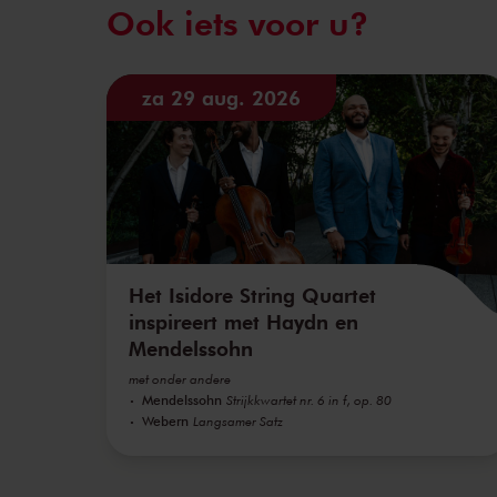
Ook iets voor u?
za 29 aug. 2026
Het Isidore String Quartet
inspireert met Haydn en
Mendelssohn
met onder andere
Mendelssohn
Strijkkwartet nr. 6 in f, op. 80
Webern
Langsamer Satz