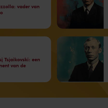
azzolla: vader van
go
tsj Tsjaikovski: een
nent van de