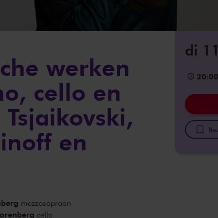
di 1
sche werken
20:0
o, cello en
Tsjaikovski,
Bew
noff en
nberg
mezzosopraan
arenberg
cello