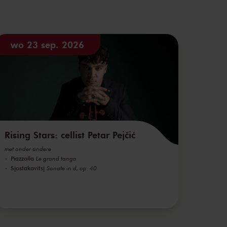
wo 23 sep. 2026
Rising Stars: cellist Petar Pejčić
met onder andere
Piazzolla
Le grand tango
Sjostakovitsj
Sonate in d, op. 40