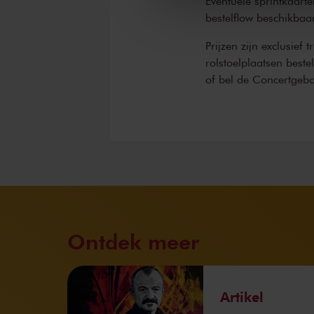
Eventuele sprintkaarte
bestelflow beschikbaa
Prijzen zijn exclusief 
rolstoelplaatsen best
of bel de Concertgeb
Ontdek meer
Artikel