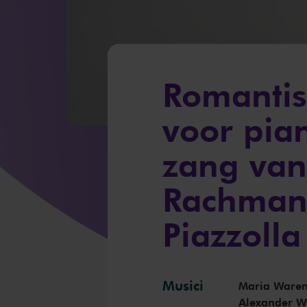
Romanti
voor pian
zang van 
Rachmani
Piazzolla
Musici
Maria Ware
Alexander W