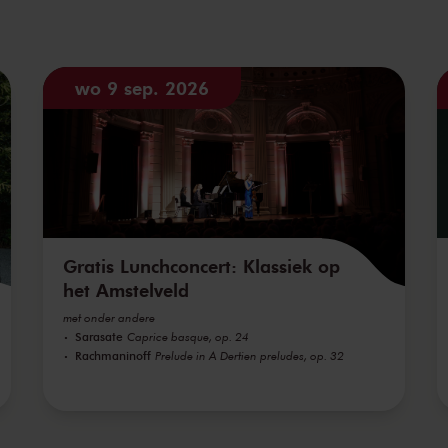
wo 9 sep. 2026
Gratis Lunchconcert: Klassiek op
het Amstelveld
met onder andere
Sarasate
Caprice basque, op. 24
Rachmaninoff
Prelude in A Dertien preludes, op. 32