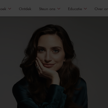
zoek
Ontdek
Steun ons
Educatie
Over o