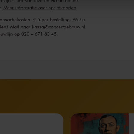
n zijn 4 uur van tevoren via de online
r.
Meer informatie over sprintkaarten
transactiekosten: € 5 per bestelling. Wilt u
ellen? Mail naar kassa@concertgebouw.nl
ouwlijn op 020 – 671 83 45.