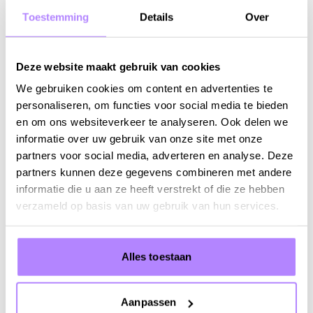
Toestemming
Details
Over
Welkomstconcert
Deze website maakt gebruik van cookies
We gebruiken cookies om content en advertenties te
personaliseren, om functies voor social media te bieden
WO 7 OKTOBER 2026 - 20:15
en om ons websiteverkeer te analyseren. Ook delen we
Piano Nights: de mooiste
informatie over uw gebruik van onze site met onze
pianomuziek met Eric Christian
partners voor social media, adverteren en analyse. Deze
en Nino Gvetadze
partners kunnen deze gegevens combineren met andere
informatie die u aan ze heeft verstrekt of die ze hebben
Info & tickets
verzameld op basis van uw gebruik van hun services.
Alles toestaan
Aanpassen