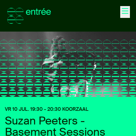
Agenda
Entrée Events
Ontdek
Word lid
VR 10 JUL. 19:30 - 20:30 KOORZAAL
Junior
Suzan Peeters -
35+
Basement Sessions