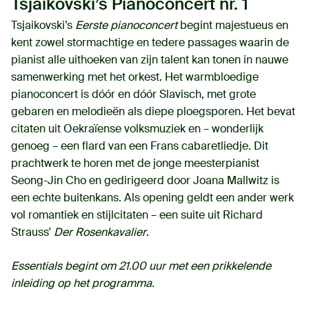
Tsjaikovski’s Pianoconcert nr. 1
Tsjaikovski’s
Eerste pianoconcert
begint majestueus en
kent zowel stormachtige en tedere passages waarin de
pianist alle uithoeken van zijn talent kan tonen in nauwe
samenwerking met het orkest. Het warmbloedige
pianoconcert is dóór en dóór Slavisch, met grote
gebaren en melodieën als diepe ploegsporen. Het bevat
citaten uit Oekraïense volksmuziek en – wonderlijk
genoeg – een flard van een Frans cabaretliedje. Dit
prachtwerk te horen met de jonge meesterpianist
Seong-Jin Cho en gedirigeerd door Joana Mallwitz is
een echte buitenkans. Als opening geldt een ander werk
vol romantiek en stijlcitaten – een suite uit Richard
Strauss'
Der Rosenkavalier
.
Essentials begint om 21.00 uur met een prikkelende
inleiding op het programma.