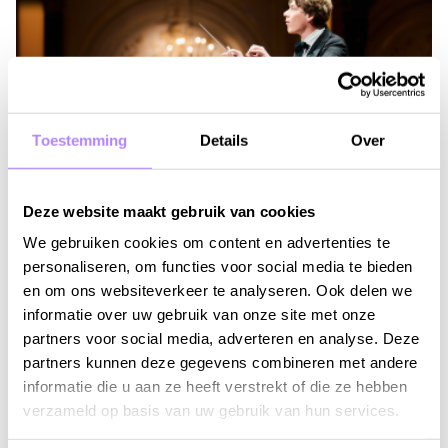
Toestemming
Details
Over
Deze website maakt gebruik van cookies
We gebruiken cookies om content en advertenties te
personaliseren, om functies voor social media te bieden
WO 16 SEPTEMBER 2026 - 20:15
en om ons websiteverkeer te analyseren. Ook delen we
Concertgebouworkest & Klaus
informatie over uw gebruik van onze site met onze
Mäkelä: Berlioz' Symphonie
partners voor social media, adverteren en analyse. Deze
fantastique
partners kunnen deze gegevens combineren met andere
informatie die u aan ze heeft verstrekt of die ze hebben
Info & tickets
verzameld op basis van uw gebruik van hun services.