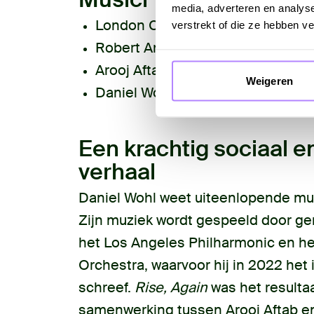
media, adverteren en analys
London Contemporary Orchestra
verstrekt of die ze hebben v
Robert Ames
: dirigent
Arooj Aftab
: zang
Weigeren
Daniel Wohl
: elektronica
Een krachtig sociaal 
verhaal
Daniel Wohl weet uiteenlopende muz
Zijn muziek wordt gespeeld door g
het Los Angeles Philharmonic en h
Orchestra, waarvoor hij in 2022 he
schreef.
Rise, Again
was het resulta
samenwerking tussen Arooj Aftab en