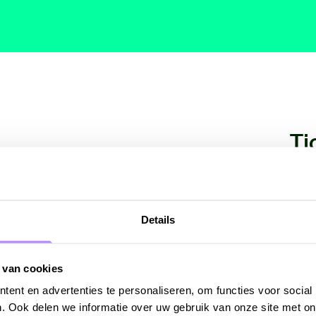
Ti
Ent
an de NTR ZaterdagMatinee en
 gemaakt door de Vrienden van
Ent
Details
Ent
 Reign en Vulture Prince
 van cookies
ent en advertenties te personaliseren, om functies voor social
Sta
. Ook delen we informatie over uw gebruik van onze site met on