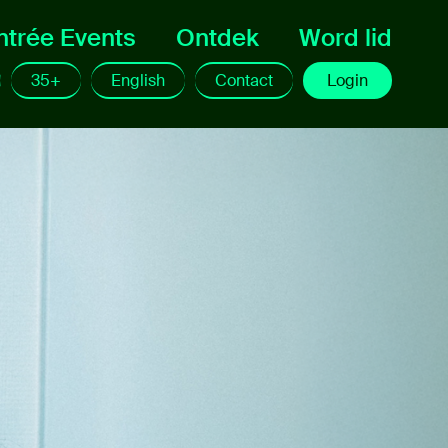
ntrée Events
Ontdek
Word lid
35+
English
Contact
Login