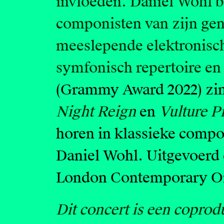
invloeden. Daniel Wohl be
componisten van zijn gene
meeslepende elektronis
symfonisch repertoire e
(Grammy Award 2022) zin
Night Reign
en
Vulture P
horen in klassieke compos
Daniel Wohl. Uitgevoerd
London Contemporary Or
Dit concert is een coprod