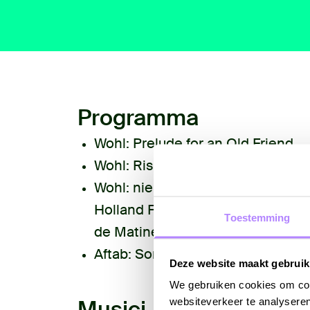
Programma
Wohl:
Prelude for an Old Friend
Wohl:
Rise, Again
Wohl:
nieuw werk (In opdracht v
Holland Festival, mede mogelijk
Toestemming
de Matinee)
Aftab:
Songs van de albums Night
Deze website maakt gebruik
We gebruiken cookies om cont
Musici
websiteverkeer te analyseren