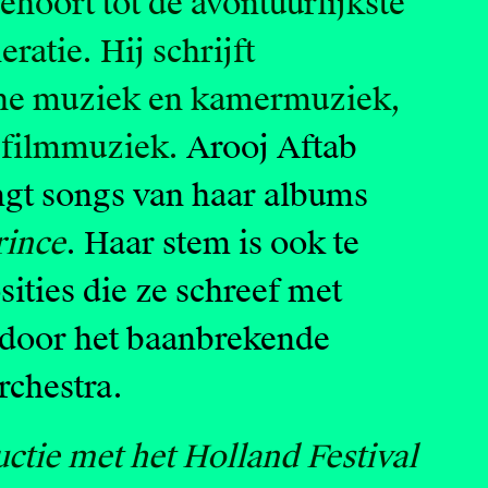
hoort tot de avontuurlijkste
ratie. Hij schrijft
che muziek en kamermuziek,
n filmmuziek.
Arooj Aftab
gt songs van haar albums
rince
. Haar stem is ook te
ities die ze schreef met
 door het baanbrekende
chestra.
uctie met het Holland Festival