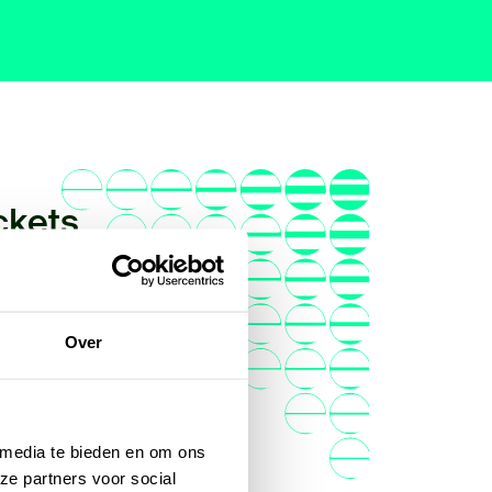
ckets
ree 0-25 - € 18,00
ree 26-30 - € 20,50
Over
ree 31-35 - € 30,75
 media te bieden en om ons
ndaard - € 46,50
ze partners voor social